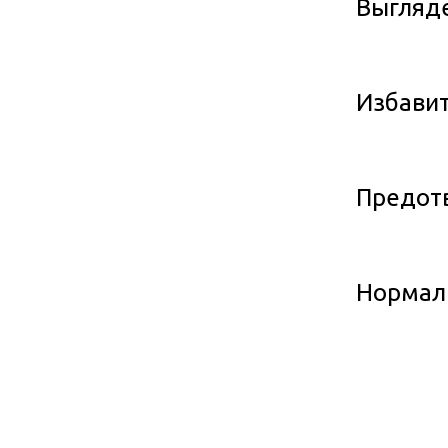
Выгляде
Избавит
Предотв
Нормали