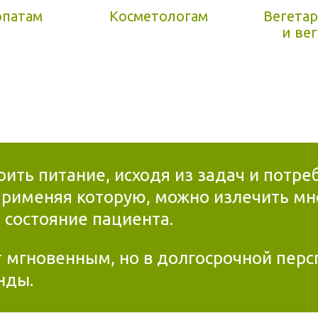
опатам
Косметологам
Вегета
и ве
оить питание, исходя из задач и потр
применяя которую, можно излечить мн
 состояние пациента.
т мгновенным, но в долгосрочной перс
нды.