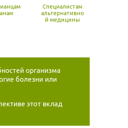
рианцам
Специалистам
ганам
альтернативно
й медицины
ебностей организма
огие болезни или
пективе этот вклад