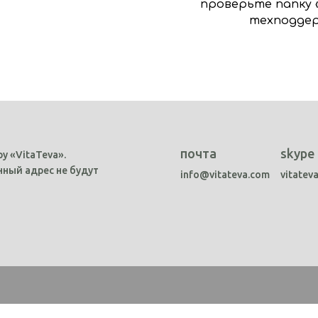
проверьте папку 
техподдер
почта
skype
у «VitaTeva».
ный адрес не будут
info@vitateva.com
vitatev