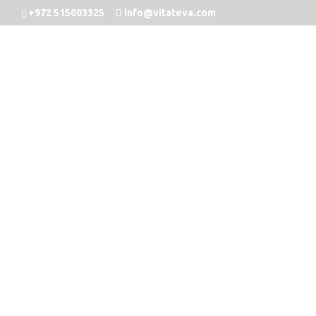
+972 515003325
info@vitateva.com