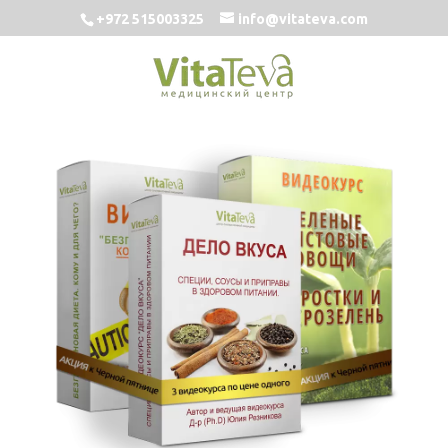
+972 515003325
info@vitateva.com