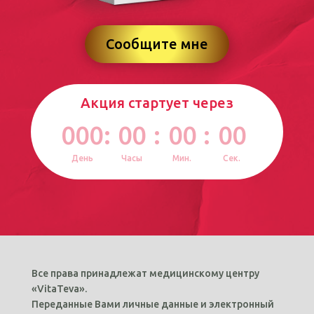
Сообщите мне
Акция стартует через
000
:
00
:
00
:
00
День
Часы
Мин.
Сек.
Все права принадлежат медицинскому центру
«VitaTeva».
Переданные Вами личные данные и электронный