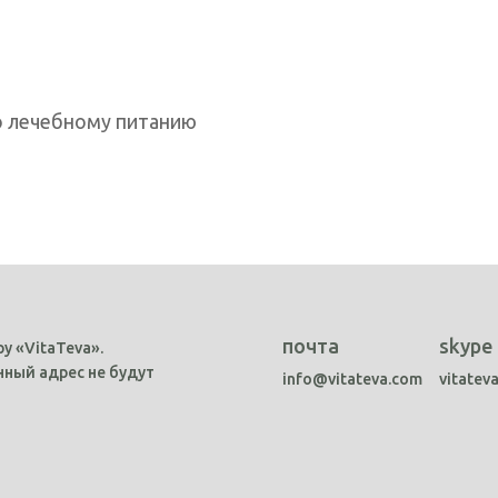
по лечебному питанию
почта
skype
у «VitaTeva».
ный адрес не будут
info@vitateva.com
vitatev