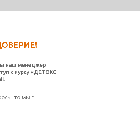
ДОВЕРИЕ!
аты наш менеджер
туп к курсу «ДЕТОКС
l.
росы, то мы с