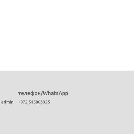
телефон/WhatsApp
a.admin
+972 515003325