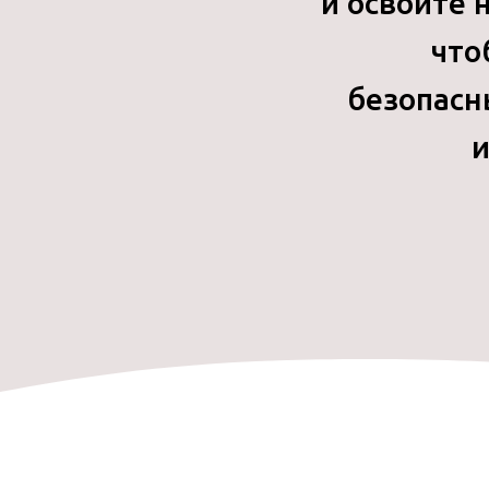
и освойте 
что
безопасн
и