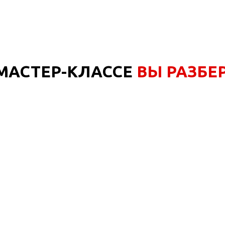
МАСТЕР-КЛАССЕ
ВЫ РАЗБЕ
Какие
9 удивительных
преимуществ
откроет
вам работа с этой
методикой в домашних
условиях.