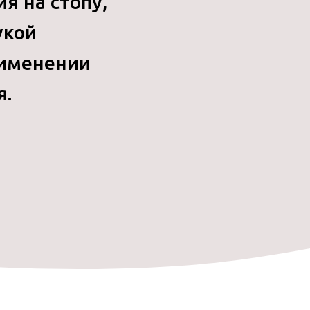
я на стопу,
укой
рименении
я.