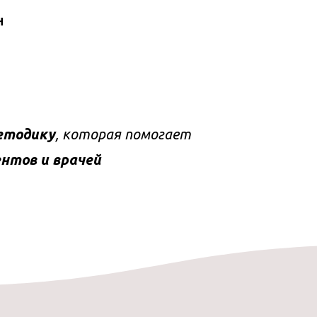
н
етодику
, которая помогает
ентов и врачей