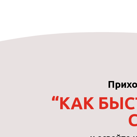
Прихо
“КАК БЫС