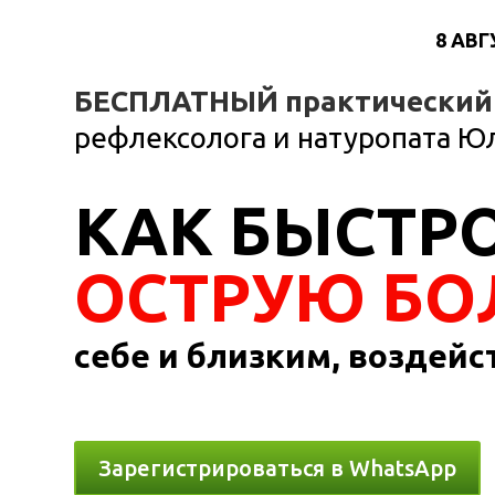
+972 515003325
info@vitateva.com
8 АВГ
БЕСПЛАТНЫЙ практический 
рефлексолога и натуропата Ю
КАК
БЫСТРО
ОСТРУЮ БО
себе и близким,
воздейст
Зарегистрироваться в WhatsApp