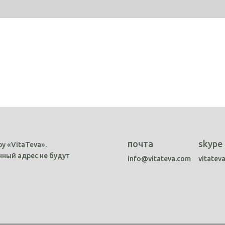
почта
skype
у «VitaTeva».
ный адрес не будут
info@vitateva.com
vitatev