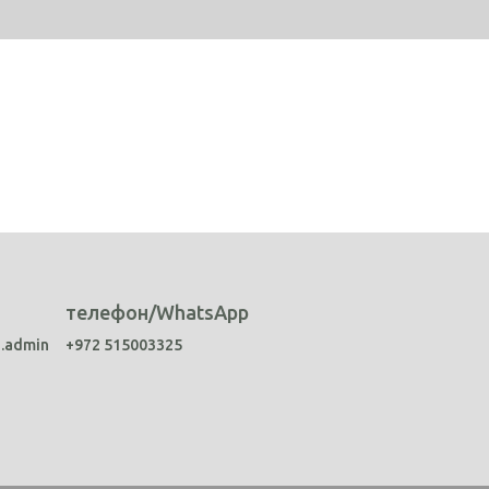
телефон/WhatsApp
a.admin
+972 515003325