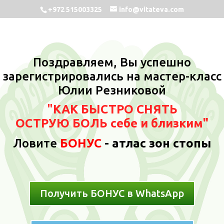
+972 515003325
info@vitateva.com
Поздравляем,
Вы успешно
зарегистрировались на мастер-класс
Юлии Резниковой
"
КАК
БЫСТРО СНЯТЬ
ОСТРУЮ БОЛЬ
себе и близким"
Ловите
БОНУС
- а
тлас зон стопы
Получить БОНУС в WhatsApp