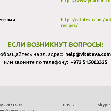
https://www.youtube.c
цептами
https://vitateva.com/po
recipes/
ЕСЛИ ВОЗНИКНУТ ВОПРОСЫ:
обращайтесь на эл. адрес:
help@vitateva.com
или звоните по телефону:
+972 515003325
почта
skype
у «VitaTeva».
ный адрес не будут