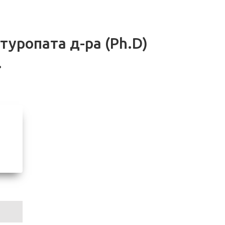
уропата д-ра (Ph.D)
.