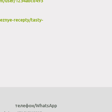
om/user/1234abcd493
leznye-recepty/tasty-
телефон/WhatsApp