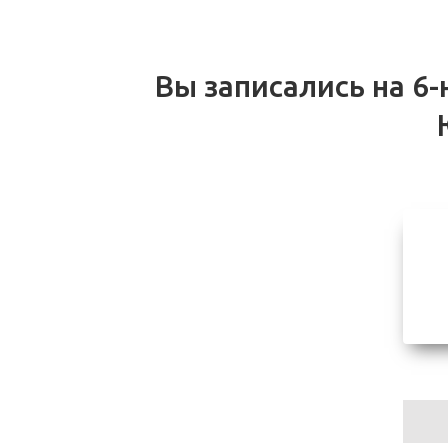
+972 515003325
info@vitateva.com
Вы записались на 6