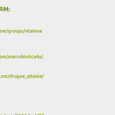
ЯМ:
om/groups/vitateva
com/macrobiotica4u/
com/drugoe_pitanie/