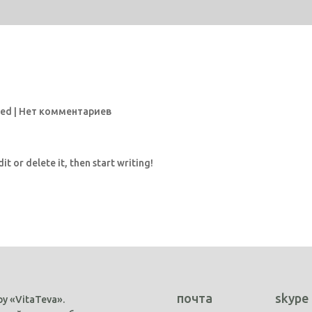
zed
|
Нет комментариев
it or delete it, then start writing!
почта
skype
у «VitaTeva».