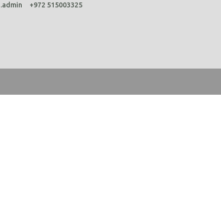
a.admin
+972 515003325