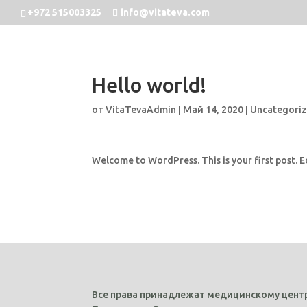
+972 515003325
info@vitateva.com
Hello world!
от
VitaTevaAdmin
|
Май 14, 2020
|
Uncategori
Welcome to WordPress. This is your first post. Ed
Все права принадлежат медицинскому центр