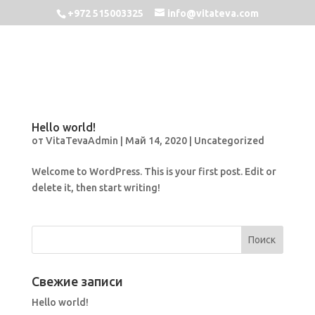
+972 515003325
info@vitateva.com
Hello world!
от
VitaTevaAdmin
|
Май 14, 2020
|
Uncategorized
Welcome to WordPress. This is your first post. Edit or
delete it, then start writing!
Свежие записи
Hello world!